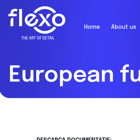
Home
About us
THE ART OF DETAIL
European f